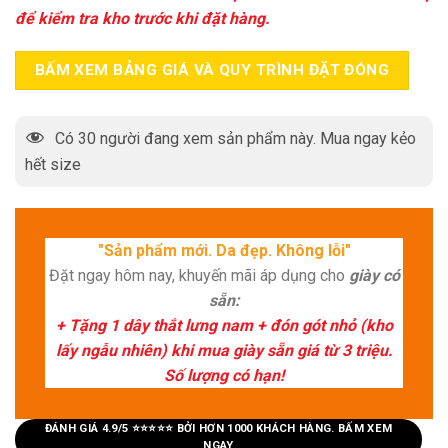
để kiểm tra kho trước khi đặt hàng.
BẤM XEM BẢNG GIÁ VÀ QUY TRÌNH ĐẶT ĐÓNG
Có
30
người đang xem sản phẩm này. Mua ngay kẻo
hết size
"Sản phẩm mới. Da đẹp. Không lỗi"
Đặt ngay hôm nay, khuyến mãi áp dụng cho
giày có
sẵn:
+ Tặng 1 dây thắt lưng nam + đón gót nhỏ (kho
lấy ngẫu nhiên) khi mua giày sẵn giá từ 3 triệu.
Số lượng có hạn!
ĐÁNH GIÁ 4.9/5 ⭐⭐⭐⭐⭐ BỞI HƠN 1000 KHÁCH HÀNG. BẤM XEM
NGAY