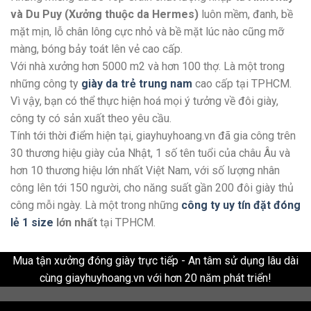
và Du Puy (Xưởng thuộc da Hermes)
luôn mềm, đanh, bề
mặt mịn, lỗ chân lông cực nhỏ và bề mặt lúc nào cũng mỡ
màng, bóng bảy toát lên vẻ cao cấp.
Với nhà xưởng hơn 5000 m2 và hơn 100 thợ. Là một trong
những công ty
giày da trẻ trung nam
cao cấp tại TPHCM.
Vì vậy, bạn có thể thực hiện hoá mọi ý tưởng về đôi giày,
công ty có sản xuất theo yêu cầu.
Tính tới thời điểm hiện tại, giayhuyhoang.vn đã gia công trên
30 thương hiệu giày của Nhật, 1 số tên tuổi của châu Âu và
hơn 10 thương hiệu lớn nhất Việt Nam, với số lượng nhân
công lên tới 150 người, cho năng suất gần 200 đôi giày thủ
công mỗi ngày. Là một trong những
công ty uy tín đặt đóng
lẻ 1 size
lớn nhất
tại TPHCM.
Mua tận xưởng đóng giày trực tiếp - An tâm sử dụng lâu dài
cùng giayhuyhoang.vn với hơn 20 năm phát triển!