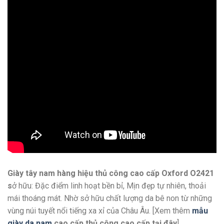
Giày tây nam hàng hiệu thủ công cao cấp Oxford O2421
s
ở hữu: Đặc điểm linh hoạt bền bỉ, Mịn đẹp tự nhiên, thoải
mái thoáng mát. Nhờ sở hữu chất lượng da bê non từ những
vùng núi tuyết nổi tiếng xa xỉ của Châu Âu. [Xem thêm
mẫu
giày da nam
cao cấp thủ công cao cấp
tại đây
]