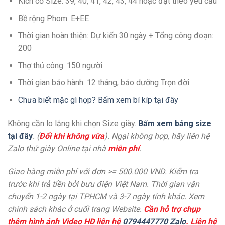
Kích cở Size: 39, 40, 41, 42, 43, 44 hoặc đặt theo yêu cầu
Bề rộng Phom: E+EE
Thời gian hoàn thiện: Dự kiến 30 ngày + Tổng công đoạn:
200
Thợ thủ công: 150 người
Thời gian bảo hành: 12 tháng, bảo dưỡng Trọn đời
Chưa biết mặc gì hợp? Bấm xem bí kíp tại đây
Không cần lo lắng khi chọn Size giày.
Bấm xem bảng size
tại đây
. (
Đổi khi không vừa
). Ngại không hợp, hãy liên hệ
Zalo thử giày Online tại nhà
miễn phí
.
Giao hàng miễn phí với đơn >= 500.000 VND. Kiểm tra
trước khi trả tiền bởi bưu điện Việt Nam. Thời gian vận
chuyển 1-2 ngày tại TPHCM và 3-7 ngày tỉnh khác. Xem
chính sách khác ở cuối trang Website.
Cần hỗ trợ chụp
thêm hình ảnh Video HD liên hệ
0794447770 Zalo
. Liên hệ