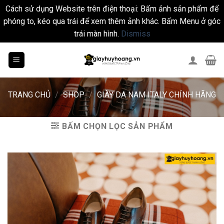
Cách sử dụng Website trên điện thoại: Bấm ảnh sản phẩm để
phóng to, kéo qua trái để xem thêm ảnh khác. Bấm Menu ở góc
trái màn hình.
Dismiss
Skip
to
content
TRANG CHỦ
/
SHOP
/
GIÀY DA NAM ITALY CHÍNH HÃNG
BẤM CHỌN LỌC SẢN PHẨM