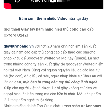
Bấm xem thêm nhiều Video nữa tại đây
Giới thiệu Giày tây nam hàng hiệu thủ công cao cấp
Oxford O2421
giayhuyhoang.vn
với hơn 20 năm kinh nghiệm sản xuất
giày da nam cao cấp thủ công cao cấp theo các phương
pháp khâu đế Goodyear Welted và Mc Kay (Blake). Là một
trong những công ty sản xuất giày đế goodyear Welted hiếm
hoi tại Việt Nam. Cùng với nguồn nguyên liệu da các loại từ
bê (bò con), đà điểu, cá sấu, ngựa nhập khẩu từ Châu Âu với
làn da đẹ
p, mịn bền bỉ cùng bàn tay thủ công lành nghề.
Gi
úp cho người việt có được 1 đôi giày không chỉ đẹp về
ngoại hình lẫn bên trong mà còn bền bỉ nhất. Mỗi sản phẩm
là 1 tác phẩm nghệ thuật riêng.
Những miếng da bê Top Grain chất lượng nhập từ
Annonay