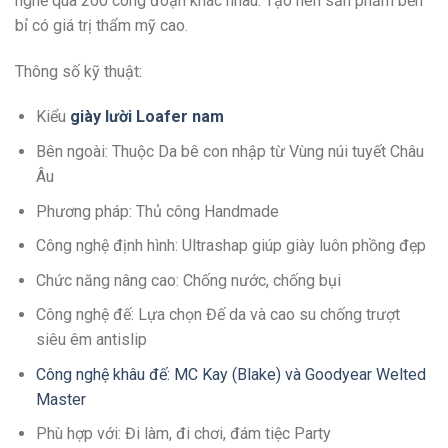
nghề qua 200 công đoạn khác nhau. Tạo nên sản phẩm bền
bỉ có giá trị thẩm mỹ cao.
Thông số kỹ thuật:
Kiểu
giày lười Loafer
n
am
Bên ngoài: Thuộc Da bê con nhập từ Vùng núi tuyết Châu
Âu
Phương pháp: Thủ công Handmade
Công nghệ định hình: Ultrashap giúp giày luôn phồng đẹp
Chức năng nâng cao: Chống nước, chống bụi
Công nghệ đế: Lựa chọn Đế da và cao su chống trượt
siêu êm antislip
Công nghệ khâu đế: MC Kay (Blake) và Goodyear Welted
Master
Phù hợp với: Đi làm, đi chơi, đám tiệc Party