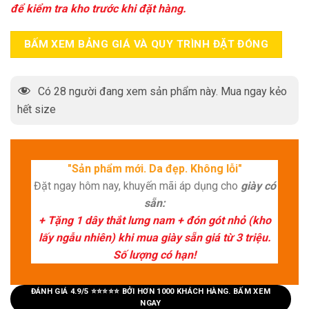
để kiểm tra kho trước khi đặt hàng.
BẤM XEM BẢNG GIÁ VÀ QUY TRÌNH ĐẶT ĐÓNG
Có
28
người đang xem sản phẩm này. Mua ngay kẻo
hết size
"Sản phẩm mới. Da đẹp. Không lỗi"
Đặt ngay hôm nay, khuyến mãi áp dụng cho
giày có
sẵn:
+ Tặng 1 dây thắt lưng nam + đón gót nhỏ (kho
lấy ngẫu nhiên) khi mua giày sẵn giá từ 3 triệu.
Số lượng có hạn!
ĐÁNH GIÁ 4.9/5 ⭐⭐⭐⭐⭐ BỞI HƠN 1000 KHÁCH HÀNG. BẤM XEM
NGAY