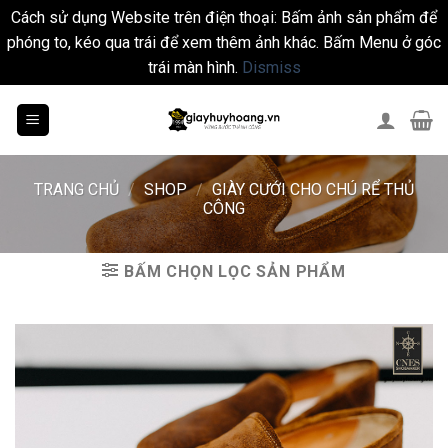
Cách sử dụng Website trên điện thoại: Bấm ảnh sản phẩm để
phóng to, kéo qua trái để xem thêm ảnh khác. Bấm Menu ở góc
trái màn hình.
Dismiss
Skip
to
content
TRANG CHỦ
/
SHOP
/
GIÀY CƯỚI CHO CHÚ RỂ THỦ
CÔNG
BẤM CHỌN LỌC SẢN PHẨM