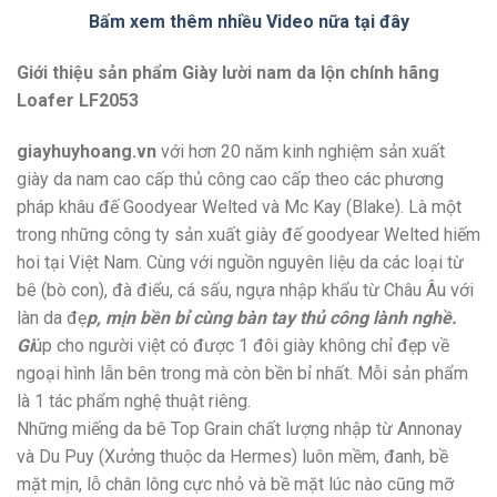
Bấm xem thêm nhiều Video nữa tại đây
Giới thiệu sản phẩm Giày lười nam da lộn chính hãng
Loafer LF2053
giayhuyhoang.vn
với hơn 20 năm kinh nghiệm sản xuất
giày da nam cao cấp thủ công cao cấp theo các phương
pháp khâu đế Goodyear Welted và Mc Kay (Blake). Là một
trong những công ty sản xuất giày đế goodyear Welted hiếm
hoi tại Việt Nam. Cùng với nguồn nguyên liệu da các loại từ
bê (bò con), đà điểu, cá sấu, ngựa nhập khẩu từ Châu Âu với
làn da đẹ
p, mịn bền bỉ cùng bàn tay thủ công lành nghề.
Gi
úp cho người việt có được 1 đôi giày không chỉ đẹp về
ngoại hình lẫn bên trong mà còn bền bỉ nhất. Mỗi sản phẩm
là 1 tác phẩm nghệ thuật riêng.
Những miếng da bê Top Grain chất lượng nhập từ Annonay
và Du Puy (Xưởng thuộc da Hermes) luôn mềm, đanh, bề
mặt mịn, lỗ chân lông cực nhỏ và bề mặt lúc nào cũng mỡ