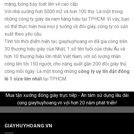
màng, bóng bảy toát lên vẻ cao cấp.
Với nhà xưởng hơn 5000 m2 và hơn 100 thợ. Là một trong
những công ty giày da nam hàng hiệu tại TPHCM. Vì vậy, bạn
có thể thực hiện hoá mọi ý tưởng về đôi giày, công ty có sản
xuất theo yêu cầu.
Tính tới thời điểm hiện tại, giayhuyhoang.vn đã gia công trên
30 thương hiệu giày của Nhật, 1 số tên tuổi của châu Âu và
hơn 10 thương hiệu lớn nhất Việt Nam, với số lượng nhân
công lên tới 150 người, cho năng suất gần 200 đôi giày thủ
công mỗi ngày. Là một trong những
công ty uy tín đặt đóng
lẻ 1 size lớn nhất
tại TPHCM.
Mua tận xưởng đóng giày trực tiếp - An tâm sử dụng lâu dài
cùng giayhuyhoang.vn với hơn 20 năm phát triển!
GIAYHUYHOANG.VN