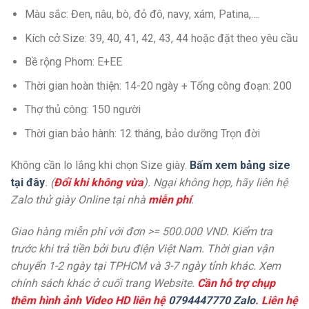
Màu sắc: Đen, nâu, bò, đỏ đô, navy, xám, Patina,….
Kích cở Size: 39, 40, 41, 42, 43, 44 hoặc đặt theo yêu cầu
Bề rộng Phom: E+EE
Thời gian hoàn thiện: 14-20 ngày + Tổng công đoạn: 200
Thợ thủ công: 150 người
Thời gian bảo hành: 12 tháng, bảo dưỡng Trọn đời
Không cần lo lắng khi chọn Size giày.
Bấm xem bảng size
tại đây
. (
Đổi khi không vừa
). Ngại không hợp, hãy liên hệ
Zalo thử giày Online tại nhà
miễn phí
.
Giao hàng miễn phí với đơn >= 500.000 VND. Kiểm tra
trước khi trả tiền bởi bưu điện Việt Nam. Thời gian vận
chuyển 1-2 ngày tại TPHCM và 3-7 ngày tỉnh khác. Xem
chính sách khác ở cuối trang Website.
Cần hỗ trợ chụp
thêm hình ảnh Video HD liên hệ
0794447770 Zalo
. Liên hệ