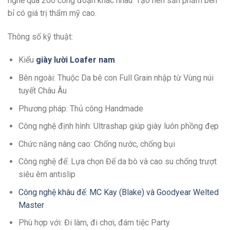
nghề qua 200 công đoạn khác nhau. Tạo nên sản phẩm bền
bỉ có giá trị thẩm mỹ cao.
Thông số kỹ thuật:
Kiểu
giày lười Loafer
n
am
Bên ngoài: Thuộc Da bê con Full Grain nhập từ Vùng núi
tuyết Châu Âu
Phương pháp: Thủ công Handmade
Công nghệ định hình: Ultrashap giúp giày luôn phồng đẹp
Chức năng nâng cao: Chống nước, chống bụi
Công nghệ đế: Lựa chọn Đế da bò và cao su chống trượt
siêu êm antislip
Công nghệ khâu đế: MC Kay (Blake) và Goodyear Welted
Master
Phù hợp với: Đi làm, đi chơi, đám tiệc Party