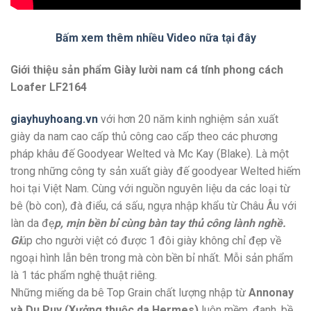
Bấm xem thêm nhiều Video nữa tại đây
Giới thiệu sản phẩm Giày lười nam cá tính phong cách
Loafer LF2164
giayhuyhoang.vn
với hơn 20 năm kinh nghiệm sản xuất
giày da nam cao cấp thủ công cao cấp theo các phương
pháp khâu đế Goodyear Welted và Mc Kay (Blake). Là một
trong những công ty sản xuất giày đế goodyear Welted hiếm
hoi tại Việt Nam. Cùng với nguồn nguyên liệu da các loại từ
bê (bò con), đà điểu, cá sấu, ngựa nhập khẩu từ Châu Âu với
làn da đẹ
p, mịn bền bỉ cùng bàn tay thủ công lành nghề.
Gi
úp cho người việt có được 1 đôi giày không chỉ đẹp về
ngoại hình lẫn bên trong mà còn bền bỉ nhất. Mỗi sản phẩm
là 1 tác phẩm nghệ thuật riêng.
Những miếng da bê Top Grain chất lượng nhập từ
Annonay
và Du Puy (Xưởng thuộc da Hermes)
luôn mềm, đanh, bề