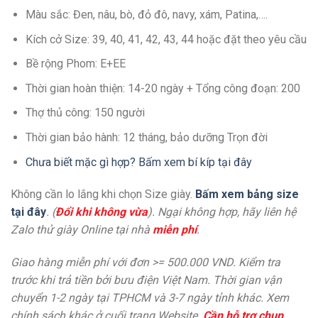
Màu sắc: Đen, nâu, bò, đỏ đô, navy, xám, Patina,….
Kích cở Size: 39, 40, 41, 42, 43, 44 hoặc đặt theo yêu cầu
Bề rộng Phom: E+EE
Thời gian hoàn thiện: 14-20 ngày + Tổng công đoạn: 200
Thợ thủ công: 150 người
Thời gian bảo hành: 12 tháng, bảo dưỡng Trọn đời
Chưa biết mặc gì hợp? Bấm xem bí kíp tại đây
Không cần lo lắng khi chọn Size giày.
Bấm xem bảng size
tại đây
. (
Đổi khi không vừa
). Ngại không hợp, hãy liên hệ
Zalo thử giày Online tại nhà
miễn phí
.
Giao hàng miễn phí với đơn >= 500.000 VND. Kiểm tra
trước khi trả tiền bởi bưu điện Việt Nam. Thời gian vận
chuyển 1-2 ngày tại TPHCM và 3-7 ngày tỉnh khác. Xem
chính sách khác ở cuối trang Website.
Cần hỗ trợ chụp