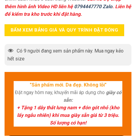
thêm hình ảnh Video HD liên hệ
0794447770 Zalo
. Liên hệ
để kiểm tra kho trước khi đặt hàng.
BẤM XEM BẢNG GIÁ VÀ QUY TRÌNH ĐẶT ĐÓNG
Có
9
người đang xem sản phẩm này. Mua ngay kẻo
hết size
"Sản phẩm mới. Da đẹp. Không lỗi"
Đặt ngay hôm nay, khuyến mãi áp dụng cho
giày có
sẵn:
+ Tặng 1 dây thắt lưng nam + đón gót nhỏ (kho
lấy ngẫu nhiên) khi mua giày sẵn giá từ 3 triệu.
Số lượng có hạn!