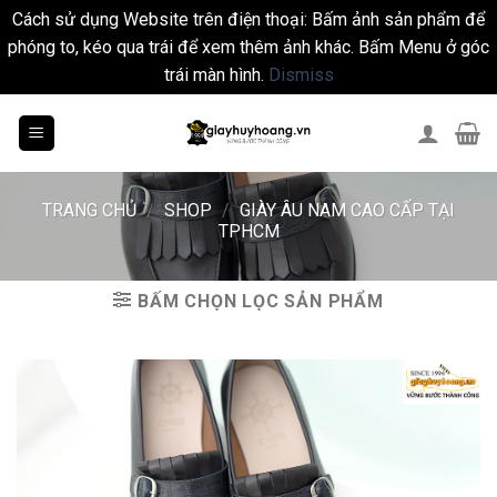
Cách sử dụng Website trên điện thoại: Bấm ảnh sản phẩm để
phóng to, kéo qua trái để xem thêm ảnh khác. Bấm Menu ở góc
trái màn hình.
Dismiss
Skip
to
content
TRANG CHỦ
/
SHOP
/
GIÀY ÂU NAM CAO CẤP TẠI
TPHCM
BẤM CHỌN LỌC SẢN PHẨM