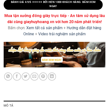
ĐÁNH GIÁ 4.9/5 ⭐⭐⭐⭐⭐ BỞI HƠN 1000 KHÁCH HÀNG. BẤM XEM
NGAY
Mua tận xưởng đóng giày trực tiếp - An tâm sử dụng lâu
dài cùng giayhuyhoang.vn với hơn 20 năm phát triển!
Bấm chọn:
Xem tất cả sản phẩm
+
Hướng dẫn đặt hàng
Online
+
Video trải nghiệm sản phẩm
MÔ TẢ