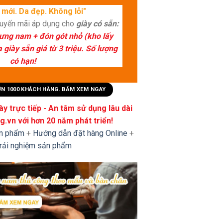
mới. Da đẹp. Không lỗi"
huyến mãi áp dụng cho
giày có sẵn:
lưng nam + đón gót nhỏ (kho lấy
giày sẵn giá từ 3 triệu. Số lượng
có hạn!
HƠN 1000 KHÁCH HÀNG. BẤM XEM NGAY
y trực tiếp - An tâm sử dụng lâu dài
.vn với hơn 20 năm phát triển!
ản phẩm
+
Hướng dẫn đặt hàng Online
+
trải nghiệm sản phẩm