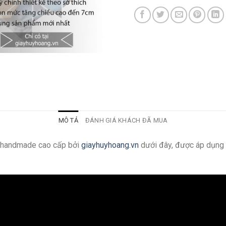
MÔ TẢ
ĐÁNH GIÁ KHÁCH ĐÃ MUA
g handmade cao cấp bởi
giayhuyhoang.vn
dưới đây, được áp dụng 