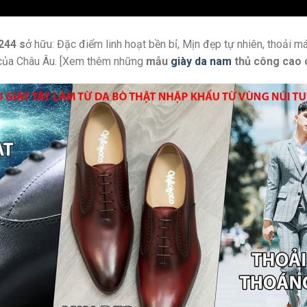
244 s
ở hữu: Đặc điểm linh hoạt bền bỉ, Mịn đẹp tự nhiên, thoải 
ỉ của Châu Âu. [Xem thêm những
mẫu
giày da nam
thủ công cao 