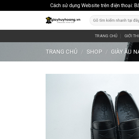
Cách sử dụng Website trên điện thoại: B
Skip
Search
to
for:
content
TRANG CHỦ
GIỚI TH
TRANG CHỦ
/
SHOP
/
GIÀY ÂU 