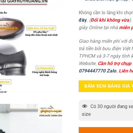
Không cần lo lắng khi chọn
đây
. (
Đổi khi không vừa
)
giày Online tại nhà
miễn p
Giao hàng miễn phí với đơ
trả tiền bởi bưu điện Việt
TPHCM và 3-7 ngày tỉnh k
Website.
Cần hỗ trợ chụp 
0794447770 Zalo
. Liên h
BẤM XEM BẢNG GIÁ 
Có
30
người đang xe
size