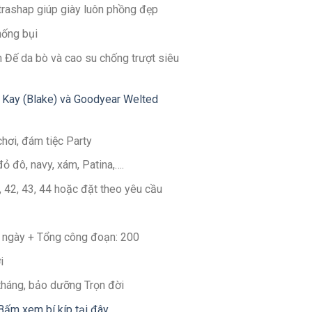
ltrashap giúp giày luôn phồng đẹp
hống bụi
 Đế da bò và cao su chống trượt siêu
 Kay (Blake) và Goodyear Welted
chơi, đám tiệc Party
đỏ đô, navy, xám, Patina,….
1, 42, 43, 44 hoặc đặt theo yêu cầu
30 ngày + Tổng công đoạn: 200
i
 tháng, bảo dưỡng Trọn đời
Bấm xem bí kíp tại đây