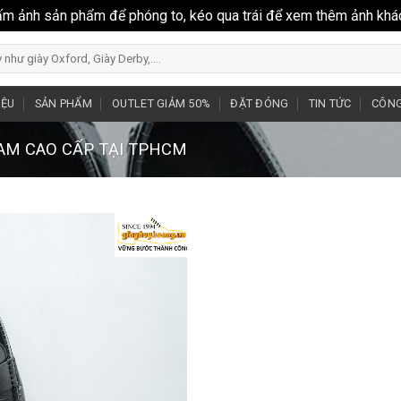
ấm ảnh sản phẩm để phóng to, kéo qua trái để xem thêm ảnh khá
IỆU
SẢN PHẨM
OUTLET GIẢM 50%
ĐẶT ĐÓNG
TIN TỨC
CÔNG
NAM CAO CẤP TẠI TPHCM