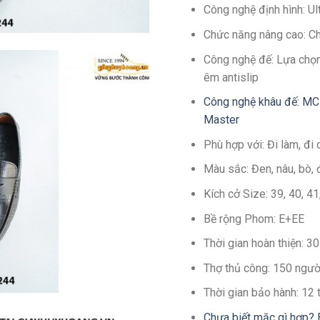
Công nghệ định hình: U
Chức năng nâng cao: C
Công nghệ đế: Lựa chọn
êm antislip
Công nghệ khâu đế: MC
Master
Phù hợp với: Đi làm, đi 
Màu sắc: Đen, nâu, bò, 
Kích cở Size: 39, 40, 4
Bề rộng Phom: E+EE
Thời gian hoàn thiện: 
Thợ thủ công: 150 ngườ
Thời gian bảo hành: 12
Chưa biết mặc gì hợp? 