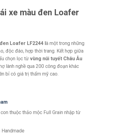
lái xe màu đen Loafer
 đen Loafer LF2244 l
à một trong những
, độc đáo, hợp thời trang. Kết hợp giữa
ẩu chọn lọc từ
vùng núi tuyết Châu Âu
thợ lành nghề qua 200 công đoạn khác
 bỉ có giá trị thẩm mỹ cao.
n
am
 con thuộc thảo mộc Full Grain nhập từ
g Handmade