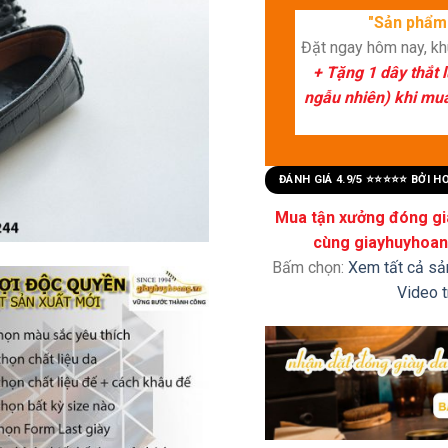
"Sản phẩm 
Đặt ngay hôm nay, k
+ Tặng 1 dây thắt 
ngẫu nhiên) khi mua 
ĐÁNH GIÁ 4.9/5 ⭐⭐⭐⭐⭐ BỞI 
Mua tận xưởng đóng già
cùng giayhuyhoang
Bấm chọn:
Xem tất cả s
Video 