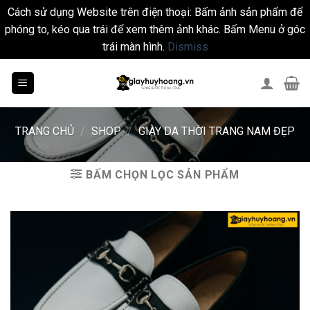
Cách sử dụng Website trên điện thoại: Bấm ảnh sản phẩm để
phóng to, kéo qua trái để xem thêm ảnh khác. Bấm Menu ở góc
trái màn hình.
Dismiss
Skip
to
content
TRANG CHỦ
/
SHOP
/
GIÀY DA THỜI TRANG NAM ĐẸP
BẤM CHỌN LỌC SẢN PHẨM