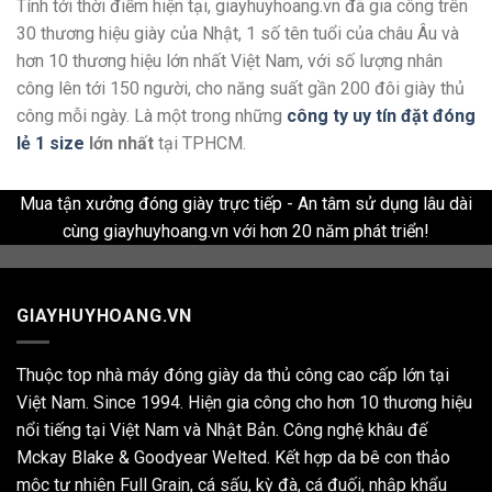
Tính tới thời điểm hiện tại, giayhuyhoang.vn đã gia công trên
30 thương hiệu giày của Nhật, 1 số tên tuổi của châu Âu và
hơn 10 thương hiệu lớn nhất Việt Nam, với số lượng nhân
công lên tới 150 người, cho năng suất gần 200 đôi giày thủ
công mỗi ngày. Là một trong những
công ty uy tín đặt đóng
lẻ 1 size
lớn nhất
tại TPHCM.
Mua tận xưởng đóng giày trực tiếp - An tâm sử dụng lâu dài
cùng giayhuyhoang.vn với hơn 20 năm phát triển!
GIAYHUYHOANG.VN
Thuộc top nhà máy đóng giày da thủ công cao cấp lớn tại
Việt Nam. Since 1994. Hiện gia công cho hơn 10 thương hiệu
nổi tiếng tại Việt Nam và Nhật Bản. Công nghệ khâu đế
Mckay Blake & Goodyear Welted. Kết hợp da bê con thảo
mộc tự nhiên Full Grain, cá sấu, kỳ đà, cá đuối, nhập khẩu