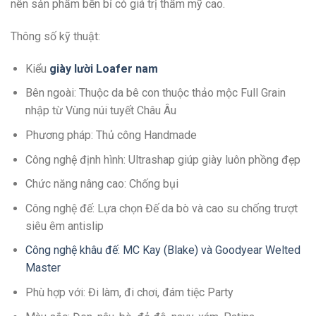
nên sản phẩm bền bỉ có giá trị thẩm mỹ cao.
Thông số kỹ thuật:
Kiểu
giày lười Loafer
n
am
Bên ngoài: Thuộc da bê con thuộc thảo mộc Full Grain
nhập từ Vùng núi tuyết Châu Âu
Phương pháp: Thủ công Handmade
Công nghệ định hình: Ultrashap giúp giày luôn phồng đẹp
Chức năng nâng cao: Chống bụi
Công nghệ đế: Lựa chọn Đế da bò và cao su chống trượt
siêu êm antislip
Công nghệ khâu đế: MC Kay (Blake) và Goodyear Welted
Master
Phù hợp với: Đi làm, đi chơi, đám tiệc Party