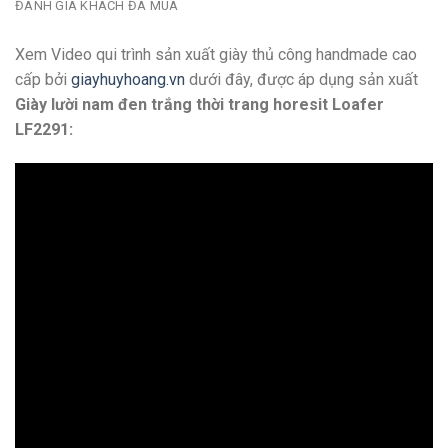
ĐÁNH GIÁ KHÁCH ĐÃ MUA
Xem Video qui trình sản xuất giày thủ công handmade cao
cấp bởi
giayhuyhoang.vn
dưới đây, được áp dụng sản xuất
Giày lười nam đen trắng thời trang horesit Loafer
LF2291: