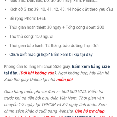
Màu sắc: Đen, nâu, bò, đỏ đô, navy, xám, Patina,….
Kích cở Size: 39, 40, 41, 42, 43, 44 hoặc đặt theo yêu cầu
Bề rộng Phom: E+EE
Thời gian hoàn thiện: 30 ngày + Tổng công đoạn: 200
Thợ thủ công: 150 người
Thời gian bảo hành: 12 tháng, bảo dưỡng Trọn đời
Chưa biết mặc gì hợp? Bấm xem bí kíp tại đây
Không cần lo lắng khi chọn Size giày.
Bấm xem bảng size
tại đây
. (
Đổi khi không vừa
). Ngại không hợp, hãy liên hệ
Zalo thử giày Online tại nhà
miễn phí
.
Giao hàng miễn phí với đơn >= 500.000 VND. Kiểm tra
trước khi trả tiền bởi bưu điện Việt Nam. Thời gian vận
chuyển 1-2 ngày tại TPHCM và 3-7 ngày tỉnh khác. Xem
chính sách khác ở cuối trang Website.
Cần hỗ trợ chụp