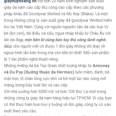
giayhuyhoang.vn
với hơn 20 năm kinh nghiệm sản xuất
giày da nam cao cấp thủ công cao cấp theo các phương
pháp khâu đế Goodyear Welted và Mc Kay (Blake). Là một
trong những công ty sản xuất giày đế goodyear Welted hiếm
hoi tại Việt Nam. Cùng với nguồn nguyên liệu da các loại từ
bê (bò con), đà điểu, cá sấu, ngựa nhập khẩu từ Châu Âu với
làn da đẹ
p, mịn bền bỉ cùng bàn tay thủ công lành nghề.
Gi
úp cho người việt có được 1 đôi giày không chỉ đẹp về
ngoại hình lẫn bên trong mà còn bền bỉ nhất. Mỗi sản phẩm
là 1 tác phẩm nghệ thuật riêng.
Những miếng da bê Top Grain chất lượng nhập từ
Annonay
và Du Puy (Xưởng thuộc da Hermes)
luôn mềm, đanh, bề
mặt mịn, lỗ chân lông cực nhỏ và bề mặt lúc nào cũng mỡ
màng, bóng bảy toát lên vẻ cao cấp.
Với nhà xưởng hơn 5000 m2 và hơn 100 thợ. Là một trong
những công ty giày da nam hàng hiệu tại TPHCM. Vì vậy, bạn
có thể thực hiện hoá mọi ý tưởng về đôi giày, công ty có sản
xuất theo yêu cầu.