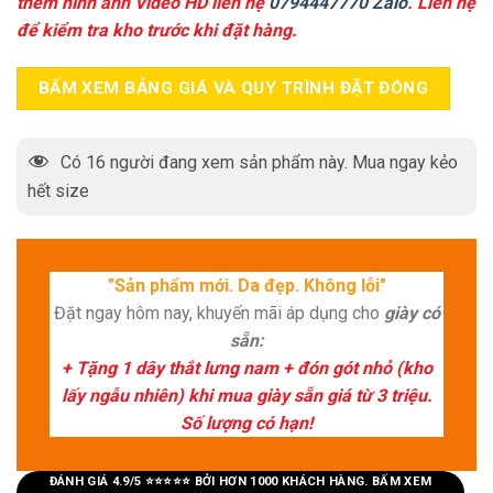
thêm hình ảnh Video HD liên hệ
0794447770 Zalo
. Liên hệ
để kiểm tra kho trước khi đặt hàng.
BẤM XEM BẢNG GIÁ VÀ QUY TRÌNH ĐẶT ĐÓNG
Có
16
người đang xem sản phẩm này. Mua ngay kẻo
hết size
"Sản phẩm mới. Da đẹp. Không lỗi"
Đặt ngay hôm nay, khuyến mãi áp dụng cho
giày có
sẵn:
+ Tặng 1 dây thắt lưng nam + đón gót nhỏ (kho
lấy ngẫu nhiên) khi mua giày sẵn giá từ 3 triệu.
Số lượng có hạn!
ĐÁNH GIÁ 4.9/5 ⭐⭐⭐⭐⭐ BỞI HƠN 1000 KHÁCH HÀNG. BẤM XEM