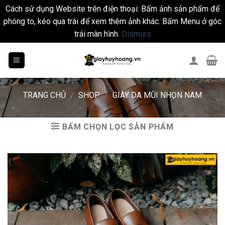
Cách sử dụng Website trên điện thoại: Bấm ảnh sản phẩm để
phóng to, kéo qua trái để xem thêm ảnh khác. Bấm Menu ở góc
trái màn hình.
Dismiss
Skip
to
content
TRANG CHỦ
/
SHOP
/
GIÀY DA MŨI NHỌN NAM
BẤM CHỌN LỌC SẢN PHẨM