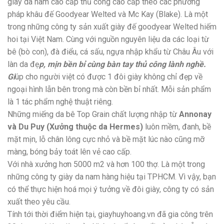
giày da nam cao cấp thủ công cao cấp theo các phương
pháp khâu đế Goodyear Welted và Mc Kay (Blake). Là một
trong những công ty sản xuất giày đế goodyear Welted hiếm
hoi tại Việt Nam. Cùng với nguồn nguyên liệu da các loại từ
bê (bò con), đà điểu, cá sấu, ngựa nhập khẩu từ Châu Âu với
làn da đẹ
p, mịn bền bỉ cùng bàn tay thủ công lành nghề.
Gi
úp cho người việt có được 1 đôi giày không chỉ đẹp về
ngoại hình lẫn bên trong mà còn bền bỉ nhất. Mỗi sản phẩm
là 1 tác phẩm nghệ thuật riêng.
Những miếng da bê Top Grain chất lượng nhập từ
Annonay
và Du Puy (Xưởng thuộc da Hermes)
luôn mềm, đanh, bề
mặt mịn, lỗ chân lông cực nhỏ và bề mặt lúc nào cũng mỡ
màng, bóng bảy toát lên vẻ cao cấp.
Với nhà xưởng hơn 5000 m2 và hơn 100 thợ. Là một trong
những công ty giày da nam hàng hiệu tại TPHCM. Vì vậy, bạn
có thể thực hiện hoá mọi ý tưởng về đôi giày, công ty có sản
xuất theo yêu cầu.
Tính tới thời điểm hiện tại, giayhuyhoang.vn đã gia công trên