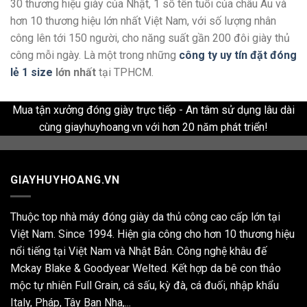
30 thương hiệu giày của Nhật, 1 số tên tuổi của châu Âu và
hơn 10 thương hiệu lớn nhất Việt Nam, với số lượng nhân
công lên tới 150 người, cho năng suất gần 200 đôi giày thủ
công mỗi ngày. Là một trong những
công ty uy tín đặt đóng
lẻ 1 size
lớn nhất
tại TPHCM.
Mua tận xưởng đóng giày trực tiếp - An tâm sử dụng lâu dài
cùng giayhuyhoang.vn với hơn 20 năm phát triển!
GIAYHUYHOANG.VN
Thuộc top nhà máy đóng giày da thủ công cao cấp lớn tại
Việt Nam. Since 1994. Hiện gia công cho hơn 10 thương hiệu
nổi tiếng tại Việt Nam và Nhật Bản. Công nghệ khâu đế
Mckay Blake & Goodyear Welted. Kết hợp da bê con thảo
mộc tự nhiên Full Grain, cá sấu, kỳ đà, cá đuối, nhập khẩu
Italy, Pháp, Tây Ban Nha,...