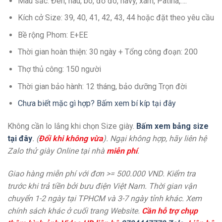
Màu sắc: Đen, nâu, bò, đỏ đô, navy, xám, Patina,….
Kích cở Size: 39, 40, 41, 42, 43, 44 hoặc đặt theo yêu cầu
Bề rộng Phom: E+EE
Thời gian hoàn thiện: 30 ngày + Tổng công đoạn: 200
Thợ thủ công: 150 người
Thời gian bảo hành: 12 tháng, bảo dưỡng Trọn đời
Chưa biết mặc gì hợp? Bấm xem bí kíp tại đây
Không cần lo lắng khi chọn Size giày.
Bấm xem bảng size
tại đây
. (
Đổi khi không vừa
). Ngại không hợp, hãy liên hệ
Zalo thử giày Online tại nhà
miễn phí
.
Giao hàng miễn phí với đơn >= 500.000 VND. Kiểm tra
trước khi trả tiền bởi bưu điện Việt Nam. Thời gian vận
chuyển 1-2 ngày tại TPHCM và 3-7 ngày tỉnh khác. Xem
chính sách khác ở cuối trang Website.
Cần hỗ trợ chụp