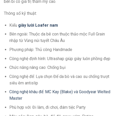
bền bỉ có giá trị thẩm mỹ cao.
Thông số kỹ thuật:
Kiểu
giày lười Loafer
n
am
Bên ngoài: Thuộc da bê con thuộc thảo mộc Full Grain
nhập từ Vùng núi tuyết Châu Âu
Phương pháp: Thủ công Handmade
Công nghệ định hình: Ultrashap giúp giày luôn phồng đẹp
Chức năng nâng cao: Chống bụi
Công nghệ đế: Lựa chọn Đế da bò và cao su chống trượt
siêu êm antislip
Công nghệ khâu đế: MC Kay (Blake) và Goodyear Welted
Master
Phù hợp với: Đi làm, đi chơi, đám tiệc Party