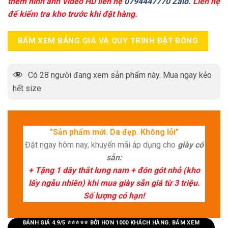
thêm hình ảnh Video HD liên hệ
0794447770 Zalo
. Liên hệ
để kiểm tra kho trước khi đặt hàng.
BẤM XEM BẢNG GIÁ VÀ QUY TRÌNH ĐẶT ĐÓNG
Có
28
người đang xem sản phẩm này. Mua ngay kẻo
hết size
"Sản phẩm mới. Da đẹp. Không lỗi"
Đặt ngay hôm nay, khuyến mãi áp dụng cho
giày có
sẵn:
+ Tặng 1 dây thắt lưng nam + đón gót nhỏ (kho
lấy ngẫu nhiên) khi mua giày sẵn giá từ 3 triệu.
Số lượng có hạn!
ĐÁNH GIÁ 4.9/5 ⭐⭐⭐⭐⭐ BỞI HƠN 1000 KHÁCH HÀNG. BẤM XEM