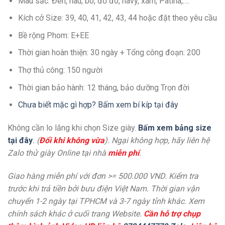
Màu sắc: Đen, nâu, bò, đỏ đô, navy, xám, Patina,….
Kích cở Size: 39, 40, 41, 42, 43, 44 hoặc đặt theo yêu cầu
Bề rộng Phom: E+EE
Thời gian hoàn thiện: 30 ngày + Tổng công đoạn: 200
Thợ thủ công: 150 người
Thời gian bảo hành: 12 tháng, bảo dưỡng Trọn đời
Chưa biết mặc gì hợp? Bấm xem bí kíp tại đây
Không cần lo lắng khi chọn Size giày.
Bấm xem bảng size
tại đây
. (
Đổi khi không vừa
). Ngại không hợp, hãy liên hệ
Zalo thử giày Online tại nhà
miễn phí
.
Giao hàng miễn phí với đơn >= 500.000 VND. Kiểm tra
trước khi trả tiền bởi bưu điện Việt Nam. Thời gian vận
chuyển 1-2 ngày tại TPHCM và 3-7 ngày tỉnh khác. Xem
chính sách khác ở cuối trang Website.
Cần hỗ trợ chụp