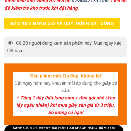
thêm hình ảnh Video HD liên hệ
0794447770 Zalo
. Liên hệ
để kiểm tra kho trước khi đặt hàng.
BẤM XEM BẢNG GIÁ VÀ QUY TRÌNH ĐẶT ĐÓNG
Có
20
người đang xem sản phẩm này. Mua ngay kẻo
hết size
"Sản phẩm mới. Da đẹp. Không lỗi"
Đặt ngay hôm nay, khuyến mãi áp dụng cho
giày có
sẵn:
+ Tặng 1 dây thắt lưng nam + đón gót nhỏ (kho
lấy ngẫu nhiên) khi mua giày sẵn giá từ 3 triệu.
Số lượng có hạn!
ĐÁNH GIÁ 4.9/5 ⭐⭐⭐⭐⭐ BỞI HƠN 1000 KHÁCH HÀNG. BẤM XEM