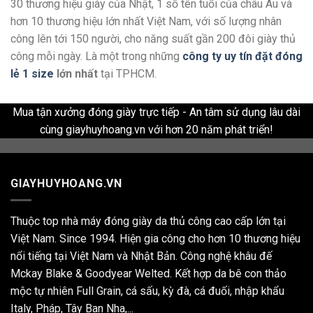
30 thương hiệu giày của Nhật, 1 số tên tuổi của châu Âu và
hơn 10 thương hiệu lớn nhất Việt Nam, với số lượng nhân
công lên tới 150 người, cho năng suất gần 200 đôi giày thủ
công mỗi ngày. Là một trong những
công ty uy tín đặt đóng
lẻ 1 size
lớn nhất
tại TPHCM.
Mua tận xưởng đóng giày trực tiếp - An tâm sử dụng lâu dài
cùng giayhuyhoang.vn với hơn 20 năm phát triển!
GIAYHUYHOANG.VN
Thuộc top nhà máy đóng giày da thủ công cao cấp lớn tại
Việt Nam. Since 1994. Hiện gia công cho hơn 10 thương hiệu
nổi tiếng tại Việt Nam và Nhật Bản. Công nghệ khâu đế
Mckay Blake & Goodyear Welted. Kết hợp da bê con thảo
mộc tự nhiên Full Grain, cá sấu, kỳ đà, cá đuối, nhập khẩu
Italy, Pháp, Tây Ban Nha,...