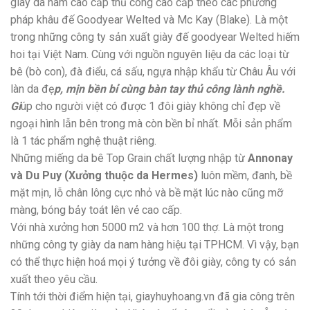
giày da nam cao cấp thủ công cao cấp theo các phương
pháp khâu đế Goodyear Welted và Mc Kay (Blake). Là một
trong những công ty sản xuất giày đế goodyear Welted hiếm
hoi tại Việt Nam. Cùng với nguồn nguyên liệu da các loại từ
bê (bò con), đà điểu, cá sấu, ngựa nhập khẩu từ Châu Âu với
làn da đẹ
p, mịn bền bỉ cùng bàn tay thủ công lành nghề.
Gi
úp cho người việt có được 1 đôi giày không chỉ đẹp về
ngoại hình lẫn bên trong mà còn bền bỉ nhất. Mỗi sản phẩm
là 1 tác phẩm nghệ thuật riêng.
Những miếng da bê Top Grain chất lượng nhập từ
Annonay
và Du Puy (Xưởng thuộc da Hermes)
luôn mềm, đanh, bề
mặt mịn, lỗ chân lông cực nhỏ và bề mặt lúc nào cũng mỡ
màng, bóng bảy toát lên vẻ cao cấp.
Với nhà xưởng hơn 5000 m2 và hơn 100 thợ. Là một trong
những công ty giày da nam hàng hiệu tại TPHCM. Vì vậy, bạn
có thể thực hiện hoá mọi ý tưởng về đôi giày, công ty có sản
xuất theo yêu cầu.
Tính tới thời điểm hiện tại, giayhuyhoang.vn đã gia công trên