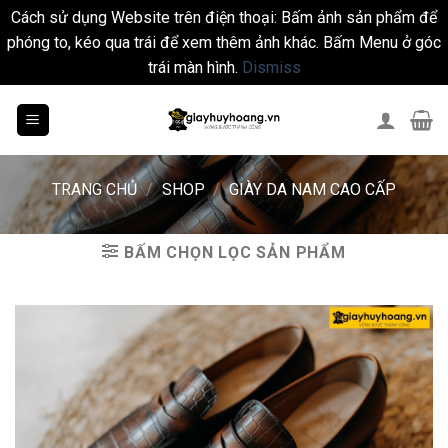
Cách sử dụng Website trên điện thoại: Bấm ảnh sản phẩm để
phóng to, kéo qua trái để xem thêm ảnh khác. Bấm Menu ở góc
trái màn hình.
Dismiss
Skip
to
content
TRANG CHỦ
/
SHOP
/
GIÀY DA NAM CAO CẤP
BẤM CHỌN LỌC SẢN PHẨM