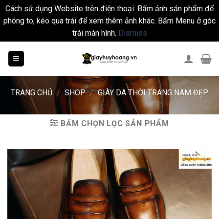
Cách sử dụng Website trên điện thoại: Bấm ảnh sản phẩm để
phóng to, kéo qua trái để xem thêm ảnh khác. Bấm Menu ở góc
trái màn hình.
Dismiss
Skip
to
content
TRANG CHỦ
/
SHOP
/
GIÀY DA THỜI TRANG NAM ĐẸP
BẤM CHỌN LỌC SẢN PHẨM