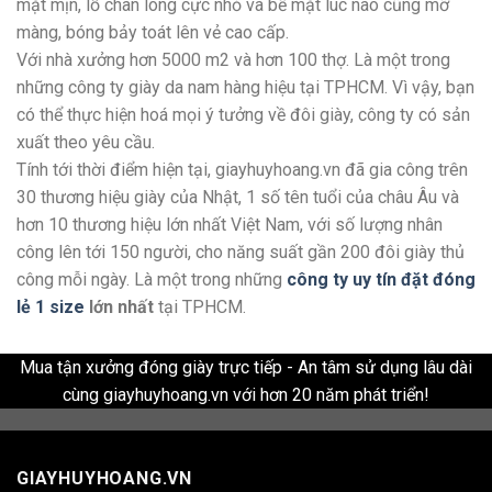
mặt mịn, lỗ chân lông cực nhỏ và bề mặt lúc nào cũng mỡ
màng, bóng bảy toát lên vẻ cao cấp.
Với nhà xưởng hơn 5000 m2 và hơn 100 thợ. Là một trong
những công ty giày da nam hàng hiệu tại TPHCM. Vì vậy, bạn
có thể thực hiện hoá mọi ý tưởng về đôi giày, công ty có sản
xuất theo yêu cầu.
Tính tới thời điểm hiện tại, giayhuyhoang.vn đã gia công trên
30 thương hiệu giày của Nhật, 1 số tên tuổi của châu Âu và
hơn 10 thương hiệu lớn nhất Việt Nam, với số lượng nhân
công lên tới 150 người, cho năng suất gần 200 đôi giày thủ
công mỗi ngày. Là một trong những
công ty uy tín đặt đóng
lẻ 1 size
lớn nhất
tại TPHCM.
Mua tận xưởng đóng giày trực tiếp - An tâm sử dụng lâu dài
cùng giayhuyhoang.vn với hơn 20 năm phát triển!
GIAYHUYHOANG.VN