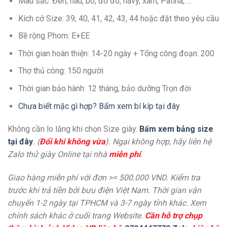
Màu sắc: Đen, nâu, bò, đỏ đô, navy, xám, Patina,….
Kích cở Size: 39, 40, 41, 42, 43, 44 hoặc đặt theo yêu cầu
Bề rộng Phom: E+EE
Thời gian hoàn thiện: 14-20 ngày + Tổng công đoạn: 200
Thợ thủ công: 150 người
Thời gian bảo hành: 12 tháng, bảo dưỡng Trọn đời
Chưa biết mặc gì hợp? Bấm xem bí kíp tại đây
Không cần lo lắng khi chọn Size giày.
Bấm xem bảng size
tại đây
. (
Đổi khi không vừa
). Ngại không hợp, hãy liên hệ
Zalo thử giày Online tại nhà
miễn phí
.
Giao hàng miễn phí với đơn >= 500.000 VND. Kiểm tra
trước khi trả tiền bởi bưu điện Việt Nam. Thời gian vận
chuyển 1-2 ngày tại TPHCM và 3-7 ngày tỉnh khác. Xem
chính sách khác ở cuối trang Website.
Cần hỗ trợ chụp