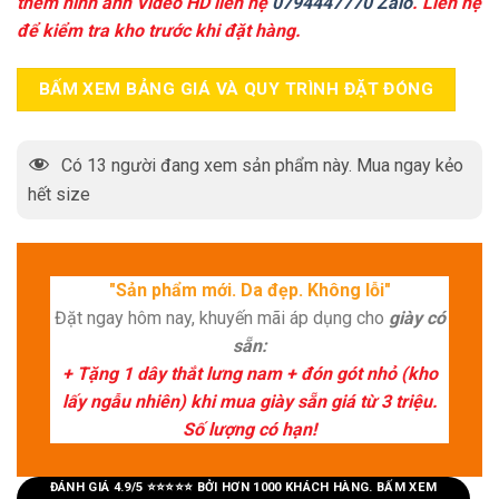
thêm hình ảnh Video HD liên hệ
0794447770 Zalo
. Liên hệ
để kiểm tra kho trước khi đặt hàng.
BẤM XEM BẢNG GIÁ VÀ QUY TRÌNH ĐẶT ĐÓNG
Có
13
người đang xem sản phẩm này. Mua ngay kẻo
hết size
"Sản phẩm mới. Da đẹp. Không lỗi"
Đặt ngay hôm nay, khuyến mãi áp dụng cho
giày có
sẵn:
+ Tặng 1 dây thắt lưng nam + đón gót nhỏ (kho
lấy ngẫu nhiên) khi mua giày sẵn giá từ 3 triệu.
Số lượng có hạn!
ĐÁNH GIÁ 4.9/5 ⭐⭐⭐⭐⭐ BỞI HƠN 1000 KHÁCH HÀNG. BẤM XEM