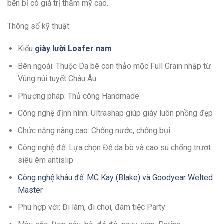
bền bỉ có giá trị thẩm mỹ cao.
Thông số kỹ thuật:
Kiểu
giày lười Loafer
n
am
Bên ngoài: Thuộc Da bê con thảo mộc Full Grain nhập từ
Vùng núi tuyết Châu Âu
Phương pháp: Thủ công Handmade
Công nghệ định hình: Ultrashap giúp giày luôn phồng đẹp
Chức năng nâng cao: Chống nước, chống bụi
Công nghệ đế: Lựa chọn Đế da bò và cao su chống trượt
siêu êm antislip
Công nghệ khâu đế: MC Kay (Blake) và Goodyear Welted
Master
Phù hợp với: Đi làm, đi chơi, đám tiệc Party