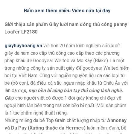
Bấm xem thêm nhiều Video nữa tại đây
Giới thiệu sản phẩm Giày lười nam đóng thủ công penny
Loafer LF2180
giayhuyhoang.vn
với hơn 20 năm kinh nghiệm sản xuất
giày da nam cao cấp thủ công cao cấp theo các phương
pháp khâu đế Goodyear Welted và Mc Kay (Blake). Là một
trong những công ty sản xuất giày đế goodyear Welted hiếm
hoi tại Việt Nam. Cùng với nguồn nguyên liệu da các loại từ
bê (bò con), đà điểu, cá sấu, ngựa nhập khẩu từ Châu Âu với
làn da đẹ
p, mịn bền bỉ cùng bàn tay thủ công lành nghề.
Gi
úp cho người việt có được 1 đôi giày không chỉ đẹp về
ngoại hình lẫn bên trong mà còn bền bỉ nhất. Mỗi sản phẩm
là 1 tác phẩm nghệ thuật riêng.
Những miếng da bê Top Grain chất lượng nhập từ
Annonay
và Du Puy (Xưởng thuộc da Hermes)
luôn mềm, đanh, bề