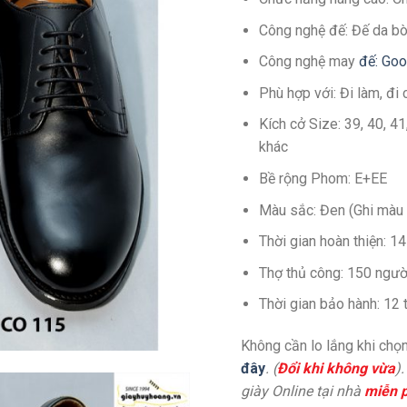
Công nghệ đế: Đế da bò
Công nghệ may
đế: Go
Phù hợp với: Đi làm, đi 
Kích cở Size: 39, 40, 4
khác
Bề rộng Phom: E+EE
Màu sắc: Đen (Ghi màu 
Thời gian hoàn thiện: 
Thợ thủ công: 150 ngườ
Thời gian bảo hành: 12 
Không cần lo lắng khi chọn
đây
. (
Đổi khi không vừa
)
giày Online tại nhà
miễn p