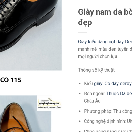
Giày nam da b
đẹp
Giày kiểu dáng cột dây D
mạnh mẽ, màu đen tuyền đẹ
mọi người chọn lựa.
Thông số kỹ thuật:
Kiểu
giày: Có dây derby
Bên ngoài:
Thuộc Da bê
Châu Âu
Phương pháp: Thủ côn
Công nghệ định hình: U
Chức năng nâng cao: C