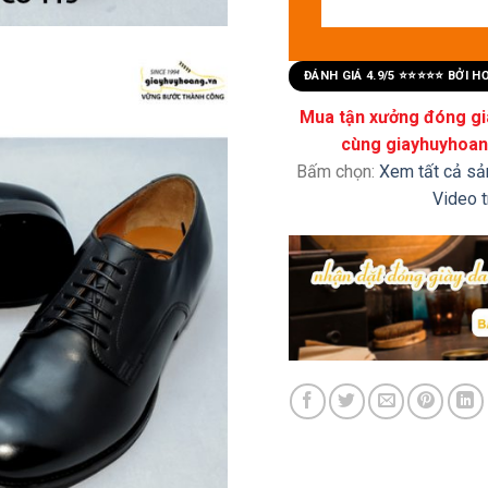
ĐÁNH GIÁ 4.9/5 ⭐⭐⭐⭐⭐ BỞI 
Mua tận xưởng đóng già
cùng giayhuyhoang
Bấm chọn:
Xem tất cả s
Video 