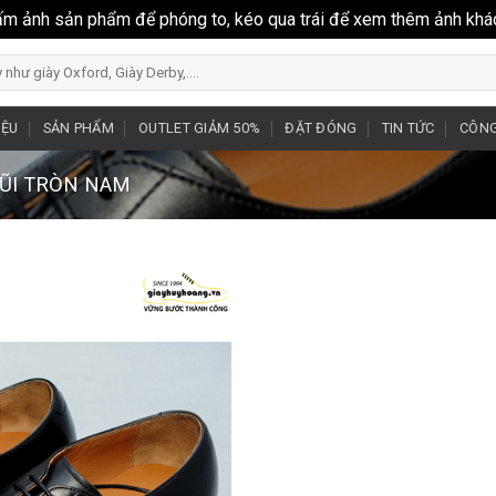
ấm ảnh sản phẩm để phóng to, kéo qua trái để xem thêm ảnh khá
IỆU
SẢN PHẨM
OUTLET GIẢM 50%
ĐẶT ĐÓNG
TIN TỨC
CÔNG
MŨI TRÒN NAM