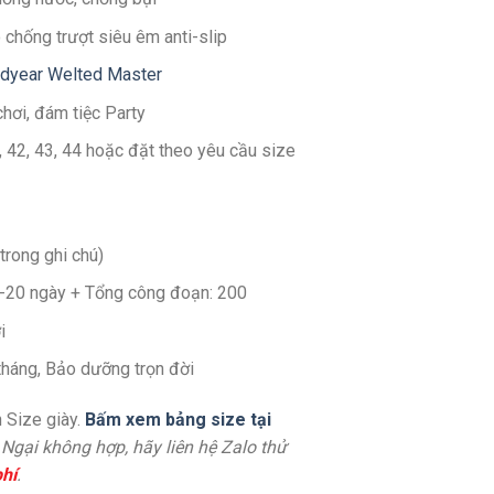
 chống trượt siêu êm anti-slip
odyear Welted Master
chơi, đám tiệc Party
1, 42, 43, 44 hoặc đặt theo yêu cầu size
trong ghi chú)
14-20 ngày + Tổng công đoạn: 200
i
tháng, Bảo dưỡng trọn đời
 Size giày.
Bấm xem bảng size tại
. Ngại không hợp, hãy liên hệ Zalo thử
hí
.