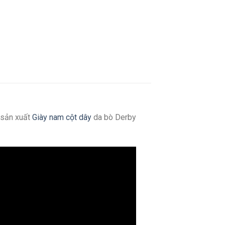
 sản xuất
Giày nam cột dây
da bò Derby