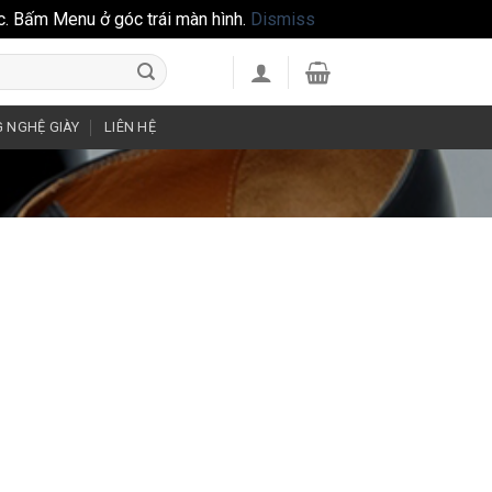
c. Bấm Menu ở góc trái màn hình.
Dismiss
 NGHỆ GIÀY
LIÊN HỆ