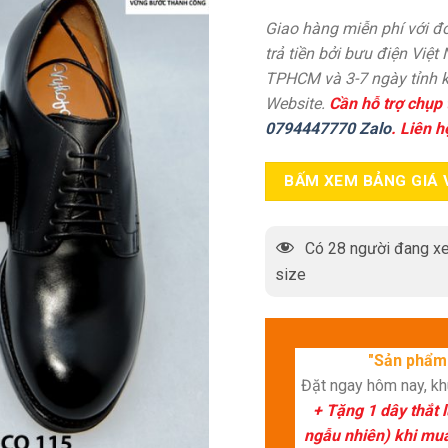
Giao hàng miễn phí với đơ
trả tiền bởi bưu điện Việt
TPHCM và 3-7 ngày tỉnh k
Website.
Cần hỗ trợ chụp 
0794447770 Zalo
. Liên h
BẤM XEM BẢNG GIÁ 
Có
28
người đang xe
size
"Sản phẩm 
Đặt ngay hôm nay, k
+ Tặng 1 dây thắt 
ngẫu nhiên) khi mua 