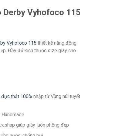
ò Derby Vyhofoco 115
erby Vyhofoco 115
thiết kế năng động,
p. Đầy đủ kích thước size giày cho
 đực thật 100%
nhập từ Vùng núi tuyết
g Handmade
ltrashap giúp giày luôn phồng đẹp
hống nước, chống bụi