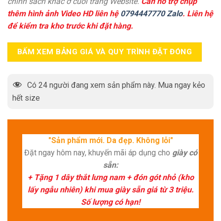
chính sách khác ở cuối trang Website.
Cần hỗ trợ chụp
thêm hình ảnh Video HD liên hệ
0794447770 Zalo
. Liên hệ
để kiểm tra kho trước khi đặt hàng.
BẤM XEM BẢNG GIÁ VÀ QUY TRÌNH ĐẶT ĐÓNG
Có
24
người đang xem sản phẩm này. Mua ngay kẻo
hết size
"Sản phẩm mới. Da đẹp. Không lỗi"
Đặt ngay hôm nay, khuyến mãi áp dụng cho
giày có
sẵn:
+ Tặng 1 dây thắt lưng nam + đón gót nhỏ (kho
lấy ngẫu nhiên) khi mua giày sẵn giá từ 3 triệu.
Số lượng có hạn!