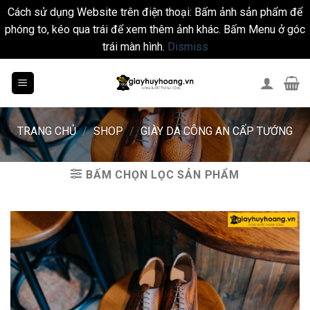
Cách sử dụng Website trên điện thoại: Bấm ảnh sản phẩm để
phóng to, kéo qua trái để xem thêm ảnh khác. Bấm Menu ở góc
trái màn hình.
Dismiss
Skip
to
content
TRANG CHỦ
/
SHOP
/
GIÀY DA CÔNG AN CẤP TƯỚNG
BẤM CHỌN LỌC SẢN PHẨM