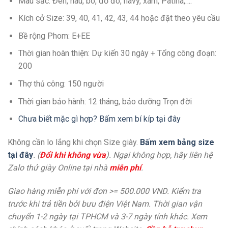
Màu sắc: Đen, nâu, bò, đỏ đô, navy, xám, Patina,….
Kích cở Size: 39, 40, 41, 42, 43, 44 hoặc đặt theo yêu cầu
Bề rộng Phom: E+EE
Thời gian hoàn thiện: Dự kiến 30 ngày + Tổng công đoạn:
200
Thợ thủ công: 150 người
Thời gian bảo hành: 12 tháng, bảo dưỡng Trọn đời
Chưa biết mặc gì hợp? Bấm xem bí kíp tại đây
Không cần lo lắng khi chọn Size giày.
Bấm xem bảng size
tại đây
. (
Đổi khi không vừa
). Ngại không hợp, hãy liên hệ
Zalo thử giày Online tại nhà
miễn phí
.
Giao hàng miễn phí với đơn >= 500.000 VND. Kiểm tra
trước khi trả tiền bởi bưu điện Việt Nam. Thời gian vận
chuyển 1-2 ngày tại TPHCM và 3-7 ngày tỉnh khác. Xem