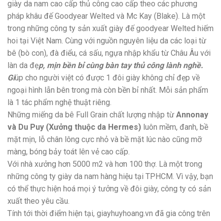
giày da nam cao cấp thủ công cao cấp theo các phương
pháp khâu đế Goodyear Welted và Mc Kay (Blake). Là một
trong những công ty sản xuất giày đế goodyear Welted hiếm
hoi tại Việt Nam. Cùng với nguồn nguyên liệu da các loại từ
bê (bò con), đà điểu, cá sấu, ngựa nhập khẩu từ Châu Âu với
làn da đẹ
p, mịn bền bỉ cùng bàn tay thủ công lành nghề.
Gi
úp cho người việt có được 1 đôi giày không chỉ đẹp về
ngoại hình lẫn bên trong mà còn bền bỉ nhất. Mỗi sản phẩm
là 1 tác phẩm nghệ thuật riêng.
Những miếng da bê Full Grain chất lượng nhập từ
Annonay
và Du Puy (Xưởng thuộc da Hermes)
luôn mềm, đanh, bề
mặt mịn, lỗ chân lông cực nhỏ và bề mặt lúc nào cũng mỡ
màng, bóng bảy toát lên vẻ cao cấp.
Với nhà xưởng hơn 5000 m2 và hơn 100 thợ. Là một trong
những công ty giày da nam hàng hiệu tại TPHCM. Vì vậy, bạn
có thể thực hiện hoá mọi ý tưởng về đôi giày, công ty có sản
xuất theo yêu cầu.
Tính tới thời điểm hiện tại, giayhuyhoang.vn đã gia công trên