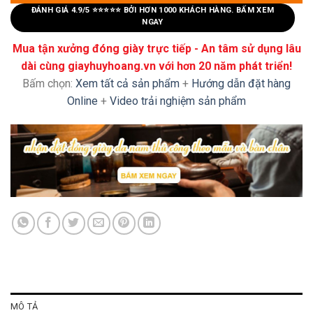
ĐÁNH GIÁ 4.9/5 ⭐⭐⭐⭐⭐ BỞI HƠN 1000 KHÁCH HÀNG. BẤM XEM
NGAY
Mua tận xưởng đóng giày trực tiếp - An tâm sử dụng lâu
dài cùng giayhuyhoang.vn với hơn 20 năm phát triển!
Bấm chọn:
Xem tất cả sản phẩm
+
Hướng dẫn đặt hàng
Online
+
Video trải nghiệm sản phẩm
MÔ TẢ