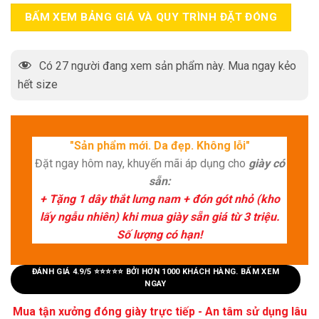
BẤM XEM BẢNG GIÁ VÀ QUY TRÌNH ĐẶT ĐÓNG
Có
27
người đang xem sản phẩm này. Mua ngay kẻo
hết size
"Sản phẩm mới. Da đẹp. Không lỗi"
Đặt ngay hôm nay, khuyến mãi áp dụng cho
giày có
sẵn:
+ Tặng 1 dây thắt lưng nam + đón gót nhỏ (kho
lấy ngẫu nhiên) khi mua giày sẵn giá từ 3 triệu.
Số lượng có hạn!
ĐÁNH GIÁ 4.9/5 ⭐⭐⭐⭐⭐ BỞI HƠN 1000 KHÁCH HÀNG. BẤM XEM
NGAY
Mua tận xưởng đóng giày trực tiếp - An tâm sử dụng lâu