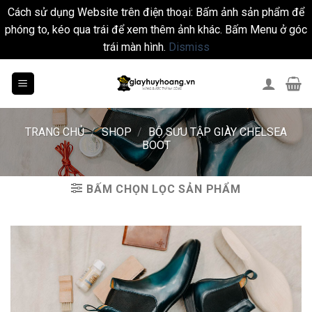
Cách sử dụng Website trên điện thoại: Bấm ảnh sản phẩm để
phóng to, kéo qua trái để xem thêm ảnh khác. Bấm Menu ở góc
trái màn hình.
Dismiss
Skip
to
content
TRANG CHỦ
/
SHOP
/
BỘ SƯU TẬP GIÀY CHELSEA
BOOT
BẤM CHỌN LỌC SẢN PHẨM