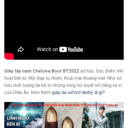
Giày tây nam Chelsea Boot BT2022 s
ở hữu: Đặc điểm linh
hoạt bền bỉ, Mịn đẹp tự nhiên, thoải mái thoáng mát. Nhờ sở
hữu chất lượng da bê từ những vùng núi tuyết nổi tiếng xa xỉ
của Châu Âu. Xem thêm
giày da oxford derby là gì?